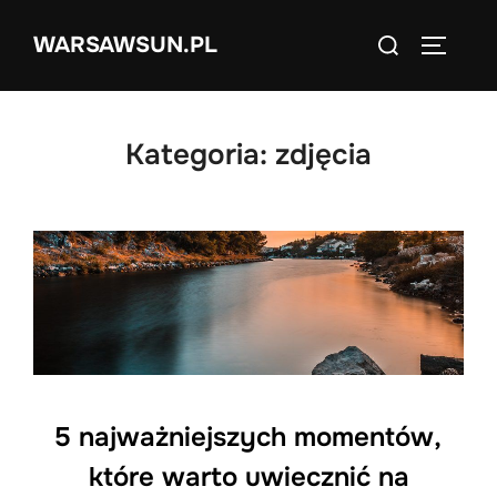
Skip
Search
WARSAWSUN.PL
to
TOGGLE
for:
content
Kategoria:
zdjęcia
5 najważniejszych momentów,
które warto uwiecznić na