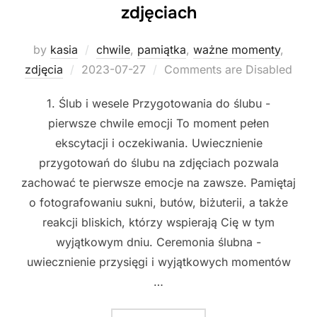
zdjęciach
by
kasia
chwile
,
pamiątka
,
ważne momenty
,
Posted
zdjęcia
2023-07-27
Comments are Disabled
on
1. Ślub i wesele Przygotowania do ślubu -
pierwsze chwile emocji To moment pełen
ekscytacji i oczekiwania. Uwiecznienie
przygotowań do ślubu na zdjęciach pozwala
zachować te pierwsze emocje na zawsze. Pamiętaj
o fotografowaniu sukni, butów, biżuterii, a także
reakcji bliskich, którzy wspierają Cię w tym
wyjątkowym dniu. Ceremonia ślubna -
uwiecznienie przysięgi i wyjątkowych momentów
…