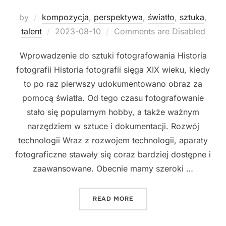
by
kompozycja
,
perspektywa
,
światło
,
sztuka
,
Posted
talent
2023-08-10
Comments are Disabled
on
Wprowadzenie do sztuki fotografowania Historia
fotografii Historia fotografii sięga XIX wieku, kiedy
to po raz pierwszy udokumentowano obraz za
pomocą światła. Od tego czasu fotografowanie
stało się popularnym hobby, a także ważnym
narzędziem w sztuce i dokumentacji. Rozwój
technologii Wraz z rozwojem technologii, aparaty
fotograficzne stawały się coraz bardziej dostępne i
zaawansowane. Obecnie mamy szeroki …
"SZTUKA FOTOGRAFOWANI
READ MORE