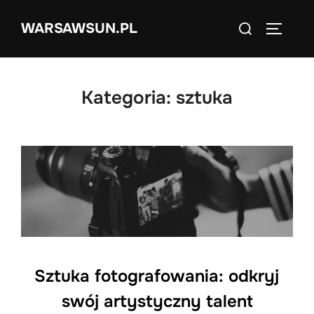
Skip
Search
WARSAWSUN.PL
to
TOGGLE
for:
content
Kategoria:
sztuka
Sztuka fotografowania: odkryj
swój artystyczny talent