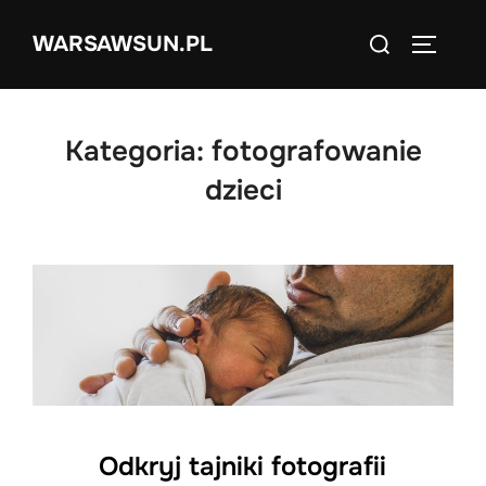
Skip
Search
WARSAWSUN.PL
to
TOGGLE
for:
content
Kategoria:
fotografowanie
dzieci
Odkryj tajniki fotografii