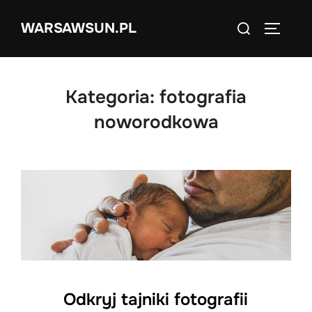
Skip
Search
WARSAWSUN.PL
to
TOGGLE
for:
content
Kategoria:
fotografia
noworodkowa
Odkryj tajniki fotografii