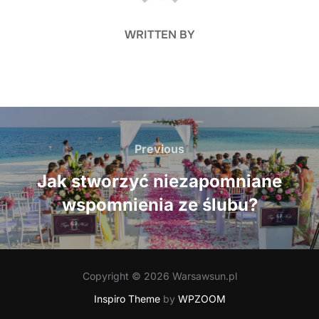
WRITTEN BY
Nawigacja
wpisu
Previous
Previous
Jak stworzyć niezapomniane
wspomnienia ze ślubu?
Copyright © 2026 Warsawsun.pl
Inspiro Theme
by
WPZOOM