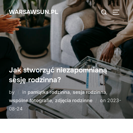
Skip
Search
WARSAWSUN.PL
to
TOGGLE
for:
content
Jak stworzyć niezapomnianą
sesję rodzinna?
by
in
pamiątka rodzinna
,
sesja rodzinna
,
Posted
wspólne fotografie
,
zdjęcia rodzinne
on
2023-
on
08-24