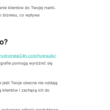
ie klientów do Twojej marki.
o biznesu, co wpływa
go?
/hydroinstal24h.com/hydraulik/
ografie pomogą wyróżnić się
jeśli Twoje obecne nie oddają
ę klientów i zachęcą ich do
e wykonane zdjęcia produktowe