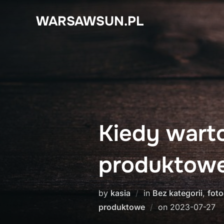
Skip
WARSAWSUN.PL
to
content
Kiedy warto
produktow
by
kasia
in
Bez kategorii
,
fot
Posted
produktowe
on
2023-07-27
on