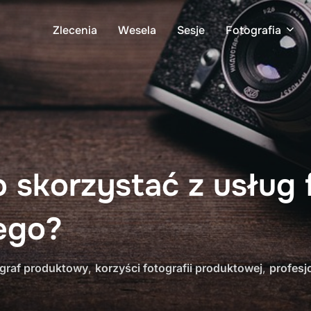
Zlecenia
Wesela
Sesje
Fotografia
 skorzystać z usług 
ego?
ograf produktowy
,
korzyści fotografii produktowej
,
profesj