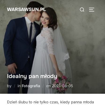
Skip
Search
WARSAWSUN.PL
to
TOGGLE
for:
content
Idealny pan młody
Posted
by
in
Fotografia
on
2021-08-05
on
Dzień ślubu to nie tylko czas, kiedy panna młoda