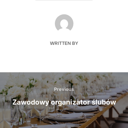
POST AUTHOR
WRITTEN BY
Nawigacja
wpisu
Previous
Previous
Zawodowy organizator ślubów