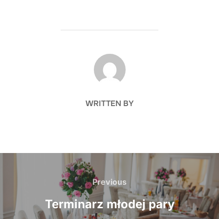
POST AUTHOR
WRITTEN BY
Nawigacja
wpisu
Previous
Previous
Terminarz młodej pary